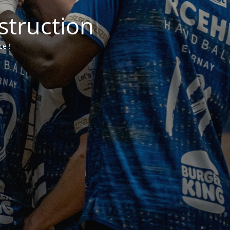
struction
ce !